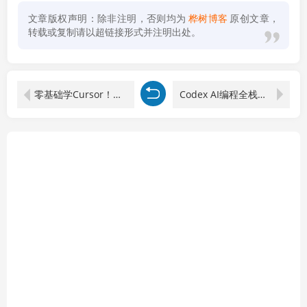
文章版权声明：除非注明，否则均为
桦树博客
原创文章，
转载或复制请以超链接形式并注明出处。
零基础学Cursor！安装+设置+模型配置+对话，手把手带你完成工具初始化
Codex AI编程全栈开发课-更新：MCP服务+Skills工程化，学完能开发旅行网站、重构企业系统