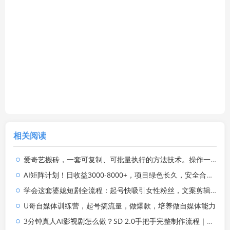
相关阅读
爱奇艺搬砖，一套可复制、可批量执行的方法技术。操作一个月，整年不用愁!
AI矩阵计划！日收益3000-8000+，项目绿色长久，安全合规靠谱，可批量放大。扶持工作室和分公司
学会这套婆媳短剧全流程：起号快吸引女性粉丝，文案剪辑视频制作一站式搞定，多种变现方式都可做
U哥自媒体训练营，起号搞流量，做爆款，培养做自媒体能力
3分钟真人AI影视剧怎么做？SD 2.0手把手完整制作流程｜Higgsfield 14天SD 2.0/2.5无限生成