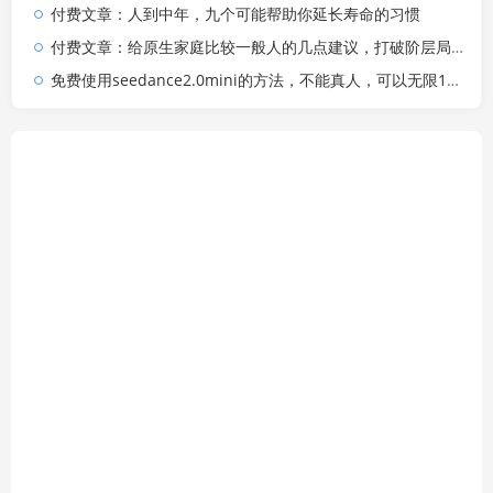
付费文章：人到中年，九个可能帮助你延长寿命的习惯
付费文章：给原生家庭比较一般人的几点建议，打破阶层局限，实现个人与家族代际向上跃升
免费使用seedance2.0mini的方法，不能真人，可以无限10秒视频，9图+3音频参考