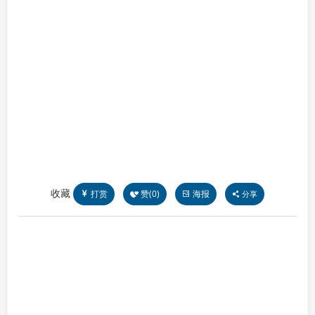
收藏
打赏
赞(
0
)
海报
分享