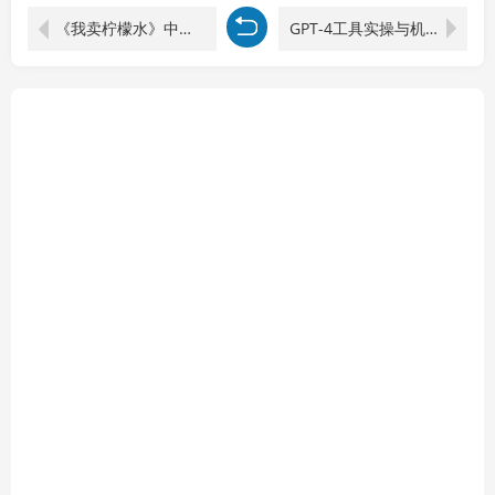
《我卖柠檬水》中文版
GPT-4工具实操与机器人制作实战课：提示词优化、场景化写作、机器人定制，从使用到创造