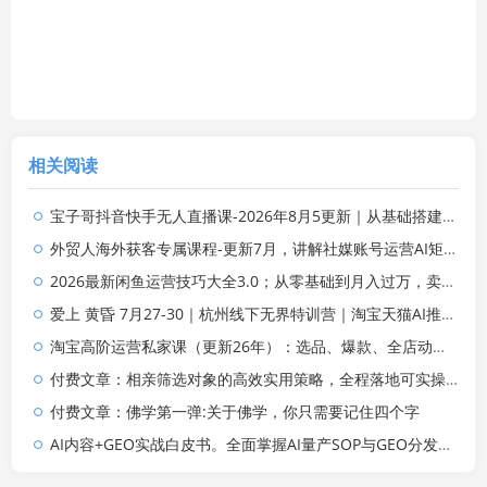
相关阅读
宝子哥抖音快手无人直播课-2026年8月5更新｜从基础搭建到高阶起号，稳号防封技术，搭建自动化直播变现体系
外贸人海外获客专属课程-更新7月，讲解社媒账号运营AI矩阵玩法，，系统掌握海外客户开发全流程实战方法
2026最新闲鱼运营技巧大全3.0；从零基础到月入过万，卖货准备、链接搭建到选品定价全拆解
爱上 黄昏 7月27-30｜杭州线下无界特训营｜淘宝天猫AI推广｜直通车人群｜全套PPT SOP思维导图资料包
淘宝高阶运营私家课（更新26年）：选品、爆款、全店动销，三模块构建盈利闭环，月入破5万
付费文章：相亲筛选对象的高效实用策略，全程落地可实操，规避短择、利己型相亲对象
付费文章：佛学第一弹:关于佛学，你只需要记住四个字
AI内容+GEO实战白皮书。全面掌握AI量产SOP与GEO分发机制