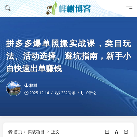
拼多多爆单照搬实战课，类目玩
法、活动选择、避坑指南，新手小
白快速出单赚钱
桦树
2025-12-14
332阅读
0评论
首页
实战项目
正文