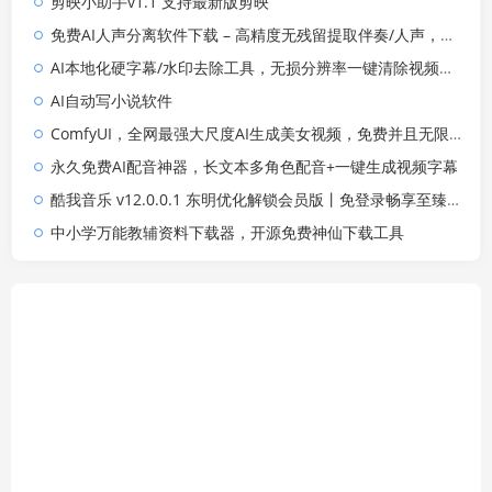
剪映小助手v1.1 支持最新版剪映
免费AI人声分离软件下载 – 高精度无残留提取伴奏/人声，支持MP3/WAV/M4A/AIFF格式，离线使用
AI本地化硬字幕/水印去除工具，无损分辨率一键清除视频字幕与文本水印
AI自动写小说软件
ComfyUI，全网最强大尺度AI生成美女视频，免费并且无限制
永久免费AI配音神器，长文本多角色配音+一键生成视频字幕
酷我音乐 v12.0.0.1 东明优化解锁会员版丨免登录畅享至臻母带/全景声/AI音效，支持无损FLAC下载与Hi-Res高解析音频播放
中小学万能教辅资料下载器，开源免费神仙下载工具