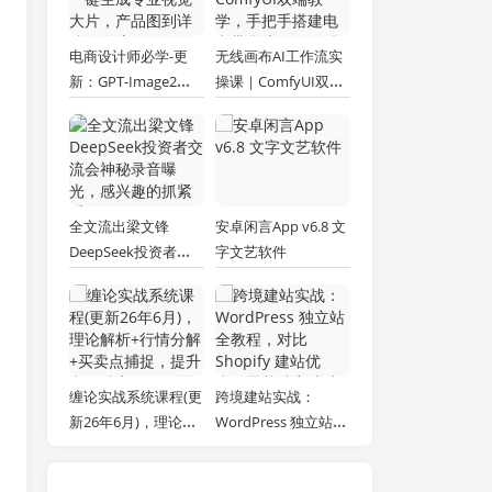
电商设计师必学-更
无线画布AI工作流实
新：GPT-Image2一
操课｜ComfyUI双端
键生成专业视觉大
教学，手把手搭建电
片，产品图到详情页
商带货流程，一键批
全流程
量产出图文短视频素
材
全文流出梁文锋
安卓闲言App v6.8 文
DeepSeek投资者交
字文艺软件
流会神秘录音曝光，
感兴趣的抓紧看
缠论实战系统课程(更
跨境建站实战：
新26年6月)，理论解
WordPress 独立站全
析+行情分解+买卖点
教程，对比 Shopify
捕捉，提升交易胜
建站优劣，零基础完