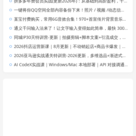
拼多多年费会员实战(更新2026年)：从基础到高阶盈利，干货拉满，帮你建立稳定盈利运营知识体系
一键将你QQ空间全部内容备份下来！照片 / 视频 /动态信息全存本地，Github最新开源项目 QzoneArchive
某宝付费购买，常用6G音效合集！970+首宣传片背景音乐，无版权可商用大气素材，分类清晰，高质量内容
通义千问输入法来了！让文字输入变得如此简单，最快 300 字/分，AI 自动润色，说话秒变工整文字
同城IP30天特训营-更新｜拍摄剪辑+脚本文案+引流成交，打爆本地流量提升门店业绩实操教学
2026抖店运营新课｜8月更新｜不动销起店+商品卡爆发｜达人玩法+店群批量复制｜轻松玩转抖音小店全域流量
2026亚马逊实战通关特训营-2026更新，多维选品+渐进式打法+AI应用，从0到1打造盈利店铺
AI CodeX实战课｜Windows/Mac 本地部署｜API 对接调通｜Skill 自制｜漫剧剪辑｜网站 VR 项目｜AI项目落地全教程