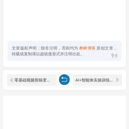
文章版权声明：除非注明，否则均为
桦树博客
原创文章，
转载或复制请以超链接形式并注明出处。
零基础视频剪辑变现课：从软件操作到商业变现，全职剪辑师月收入5万元
AI+智能体实操训练营：打造24小时数字员工，单项目月变现10万+