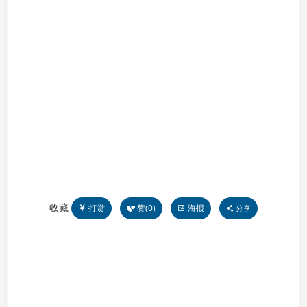
收藏
打赏
赞(
0
)
海报
分享