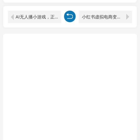
AI无人播小游戏，正规授权不违规 不封号，单日平均收益130左右
小红书虚拟电商变现课，AI蓝海选品，爆款笔记创作，矩阵运营，高利润玩法