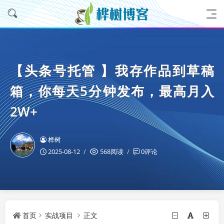
【头条号托管 】我存作品到草稿
箱，你每天5分钟发布，最高月入
2W+
桦树
2025-08-12
568阅读
0评论
首页
实战项目
正文