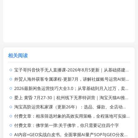
相关阅读
宝子哥抖音快手无人直播课-2026年8月5更新｜从基础搭建到高阶起号，稳号防封技术，搭建自动化直播变现体系
外贸人海外获客专属课程-更新7月，讲解社媒账号运营AI矩阵玩法，，系统掌握海外客户开发全流程实战方法
2026最新闲鱼运营技巧大全3.0；从零基础到月入过万，卖货准备、链接搭建到选品定价全拆解
爱上 黄昏 7月27-30｜杭州线下无界特训营｜淘宝天猫AI推广｜直通车人群｜全套PPT SOP思维导图资料包
淘宝高阶运营私家课（更新26年）：选品、爆款、全店动销，三模块构建盈利闭环，月入破5万
付费文章：相亲筛选对象的高效实用策略，全程落地可实操，规避短择、利己型相亲对象
付费文章：佛学第一弹:关于佛学，你只需要记住四个字
AI内容+GEO实战白皮书。全面掌握AI量产SOP与GEO分发机制