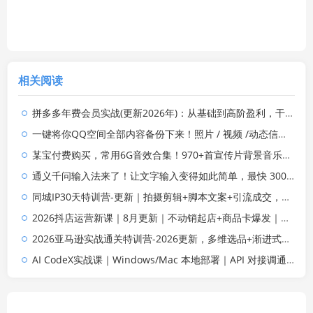
相关阅读
拼多多年费会员实战(更新2026年)：从基础到高阶盈利，干货拉满，帮你建立稳定盈利运营知识体系
一键将你QQ空间全部内容备份下来！照片 / 视频 /动态信息全存本地，Github最新开源项目 QzoneArchive
某宝付费购买，常用6G音效合集！970+首宣传片背景音乐，无版权可商用大气素材，分类清晰，高质量内容
通义千问输入法来了！让文字输入变得如此简单，最快 300 字/分，AI 自动润色，说话秒变工整文字
同城IP30天特训营-更新｜拍摄剪辑+脚本文案+引流成交，打爆本地流量提升门店业绩实操教学
2026抖店运营新课｜8月更新｜不动销起店+商品卡爆发｜达人玩法+店群批量复制｜轻松玩转抖音小店全域流量
2026亚马逊实战通关特训营-2026更新，多维选品+渐进式打法+AI应用，从0到1打造盈利店铺
AI CodeX实战课｜Windows/Mac 本地部署｜API 对接调通｜Skill 自制｜漫剧剪辑｜网站 VR 项目｜AI项目落地全教程