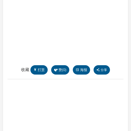
收藏
打赏
赞(
0
)
海报
分享